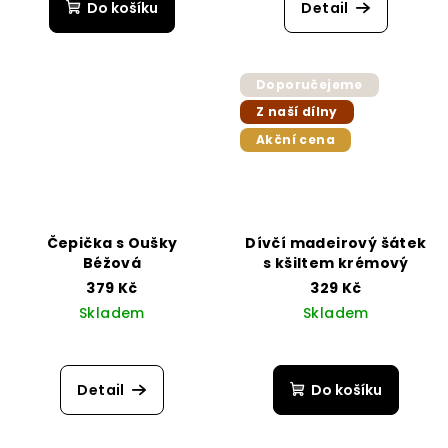
Do košíku
Detail
Doporučejeme
Z naší dílny
Akční cena
Čepička s Oušky
Dívčí madeirový šátek
Béžová
s kšiltem krémový
379 Kč
329 Kč
Skladem
Skladem
Detail
Do košíku