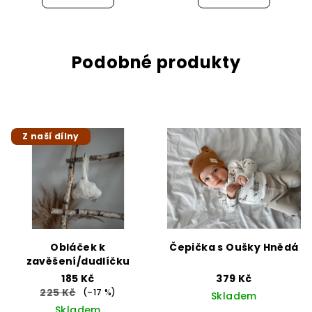
Podobné produkty
Z naší dílny
Obláček k
Čepička s Oušky Hnědá
zavěšení/dudlíčku
185 Kč
379 Kč
225 Kč
(–17 %)
Skladem
Skladem