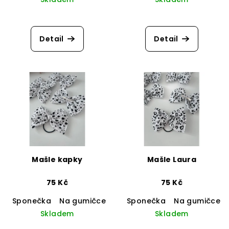
Průměrné
hodnocení
produktu
Detail
Detail
je
5,0
z
5
hvězdiček.
Mašle kapky
Mašle Laura
75 Kč
75 Kč
Sponečka
Na gumičce
Sponečka
Na gumičce
Skladem
Skladem