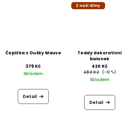
Z naší dílny
Čepička s Oušky Mauve
Teddy dekorativní
balonek
379 Kč
420 Kč
480 Kč
(–12 %)
Skladem
Skladem
Detail
Detail
Z
á