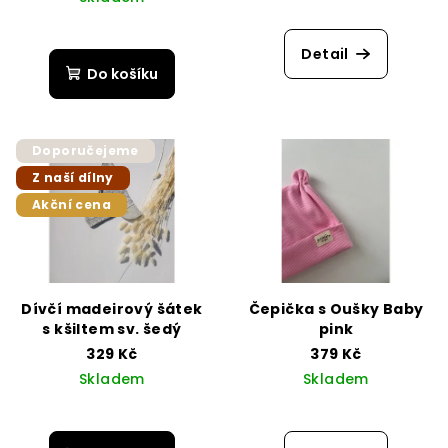
Detail
Do košíku
Doporučejeme
Z naší dílny
Akční cena
Dívčí madeirový šátek
Čepička s Oušky Baby
s kšiltem sv. šedý
pink
329 Kč
379 Kč
Skladem
Skladem