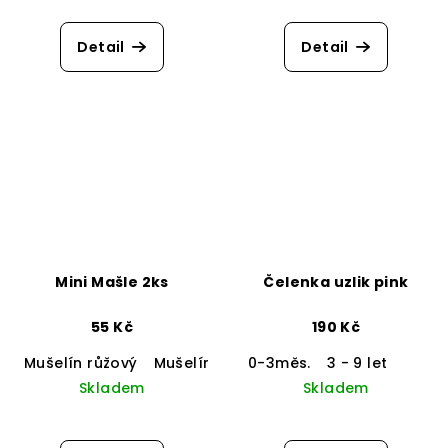
Detail
Detail
Mini Mašle 2ks
Čelenka uzlik pink
55 Kč
190 Kč
Mušelín růžový
Mušelín mint
0-3měs.
Mušelín šedý
3 - 9 let
Mušelín 
Skladem
Skladem