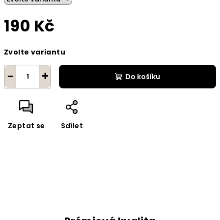
190 Kč
Měrná
Zvolte variantu
cena:
−
+
Do košíku
Zeptat se
Sdílet