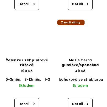
Detail
Detail
Z naší dílny
Čelenka uzlik pudrově
Mašle Terra
růžová
gumička/sponečka
190 Kč
49 Kč
0-3měs.
3-12měs.
1-3 roky
końaková se strukturou
3 - 9 let
Skladem
Skladem
Detail
Detail