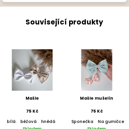
Související produkty
Mašle
Mašle mušelín
75 Kč
75 Kč
bílá
béžová
hnědá
žíhaná růžová
Sponečka
pudrová růžov
Na gumičce
Skladem
Skladem