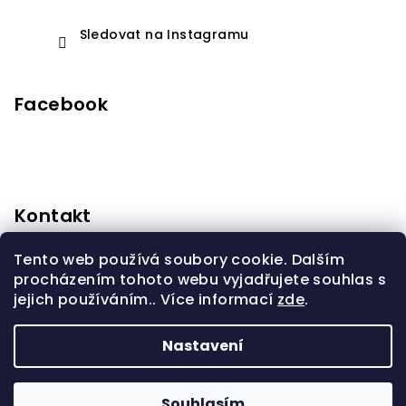
Sledovat na Instagramu
Facebook
Kontakt
anidorprodeti
@
seznam.cz
Tento web používá soubory cookie. Dalším
+420603310232
procházením tohoto webu vyjadřujete souhlas s
jejich používáním.. Více informací
zde
.
Nastavení
Copyright 2026
Anidor Design
. Všechna práva
vyhrazena.
Souhlasím