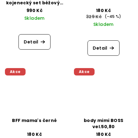
kojenecký set béžový /
3 dílný / čepička s
990 Kč
180 Kč
uzlíkem, tepláčky a
329 Kč
(–45 %)
Skladem
dečka
Skladem
Detail
Detail
Akce
Akce
BFF mama's černé
body mimi BOSS
vel.50,80
180 Kč
180 Kč