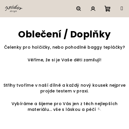
Přejít
na
obsah
Nákupn
Hledat
Přihlášení
Oblečení / Doplňky
košík
Čelenky pro holčičky, nebo pohodlné baggy tepláčky?
Věříme, že si je Vaše děti zamilují!
Střihy tvoříme v naší dílně a každý nový kousek nejprve
projde testem v praxi.
Vybíráme a šijeme pro Vás jen z těch nejlepších
materiálu... vše s láskou a péčí 🪡