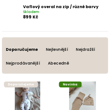
Vaflový overal na zip / různé barvy
Skladem
899 Kč
Ř
a
Doporučujeme
Nejlevnější
Nejdražší
z
e
Nejprodávanější
Abecedně
n
í
V
p
Doporučejeme
Novinka
ý
r
p
o
i
d
s