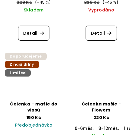
329 Kč
329 Kč
(–45 %)
(–45 %)
Skladem
Vyprodáno
Detail
Detail
Doporučejeme
Z naší dílny
Limited
Čelenka – mašle do
Čelenka mašle -
vlasů
Flowers
150 Kč
220 Kč
Předobjednávka
0-6měs.
3-12měs.
1 rok