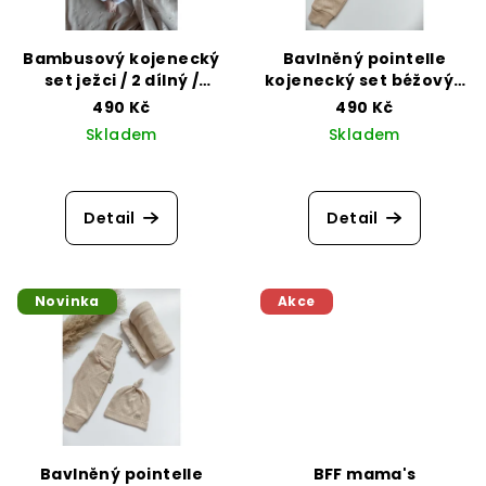
u
p
k
r
t
Bambusový kojenecký
Bavlněný pointelle
o
set ježci / 2 dílný /
kojenecký set béžový /
ů
čepička s uzlíkem a
2 dílný / čepička s
d
490 Kč
490 Kč
tepláčky
uzlíkem a tepláčky
Skladem
Skladem
u
k
t
Detail
Detail
ů
Novinka
Akce
Bavlněný pointelle
BFF mama's