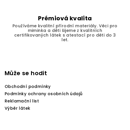
y
v
ý
Prémiová kvalita
p
Používáme kvalitní přírodní materiály. Věci pro
i
miminka a děti šijeme z kvalitních
s
certifikovaných látek s atestací pro děti do 3
let.
u
Z
á
p
Může se hodit
a
Obchodní podmínky
t
Podmínky ochrany osobních údajů
í
Reklamační list
Výběr látek