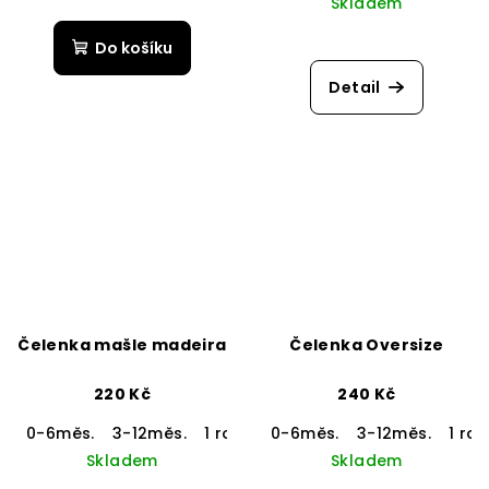
Skladem
Do košíku
Detail
Čelenka mašle madeira
Čelenka Oversize
220 Kč
240 Kč
0-6měs.
3-12měs.
1 rok a více
0-6měs.
3-12měs.
1 rok
Skladem
Skladem