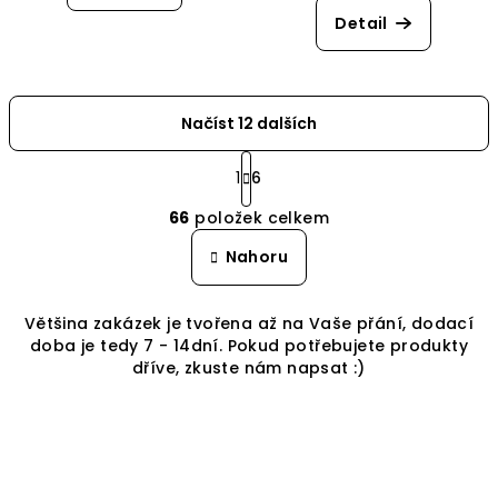
Detail
Načíst 12 dalších
S
t
1
6
O
r
66
položek celkem
á
v
n
l
Nahoru
k
á
o
d
v
Většina zakázek je tvořena až na Vaše přání, dodací
a
á
doba je tedy 7 - 14dní. Pokud potřebujete produkty
n
c
í
dříve, zkuste nám napsat :)
í
p
r
v
k