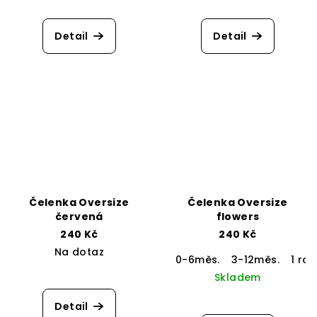
Průměrné
hodnocení
produktu
Detail
Detail
je
5,0
z
5
hvězdiček.
Čelenka Oversize
Čelenka Oversize
červená
flowers
240 Kč
240 Kč
Na dotaz
0-6měs.
3-12měs.
1 rok
Skladem
Detail