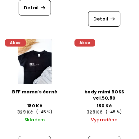
ů
Detail
Detail
Akce
Akce
BFF mama's černé
body mimi BOSS
vel.50,80
180 Kč
180 Kč
329 Kč
329 Kč
(–45 %)
(–45 %)
Skladem
Vyprodáno