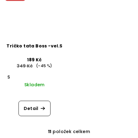
Tričko tata Boss -vel.S
189 Kč
349 Kč
(–45 %)
S
Skladem
Detail
11
položek celkem
O