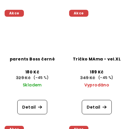
Akce
Akce
parents Boss černé
Tričko MAma - vel.XL
180 Kč
189 Kč
329 Kč
349 Kč
(–45 %)
(–45 %)
Skladem
Vyprodáno
Detail
Detail