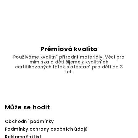
v
l
á
d
a
c
í
Prémiová kvalita
p
Používáme kvalitní přírodní materiály. Věci pro
r
miminka a děti šijeme z kvalitních
v
certifikovaných látek s atestací pro děti do 3
let.
k
y
v
Z
ý
á
p
p
Může se hodit
i
a
s
Obchodní podmínky
u
t
Podmínky ochrany osobních údajů
í
Reklamační list