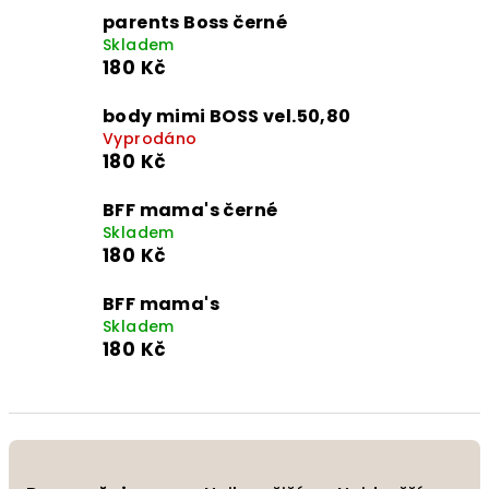
parents Boss černé
Skladem
180 Kč
body mimi BOSS vel.50,80
Vyprodáno
180 Kč
BFF mama's černé
Skladem
180 Kč
BFF mama's
Skladem
180 Kč
Ř