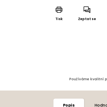
Tisk
Zeptat se
Používáme kvalitní př
Popis
Hodno