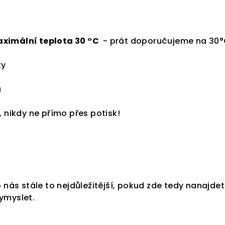
- prát doporučujeme na 30
°
ky
a
, nikdy ne přímo přes potisk!
o nás stále to nejdůležitější, pokud zde tedy nanajde
ymyslet.