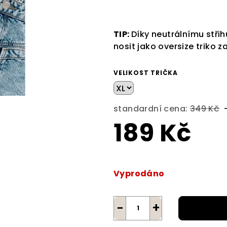
0,0
z
5
TIP:
Díky neutrálnímu střihu
hvězdiček.
nosit jako oversize triko z
VELIKOST TRIČKA
standardní cena:
349 Kč
189 Kč
Měrná
cena:
Vyprodáno
−
+