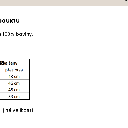
roduktu
e 100% bavlny.
i jiné velikosti