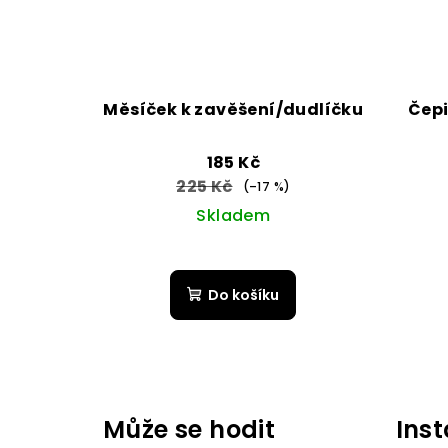
Měsíček k zavěšení/dudlíčku
Čepi
185 Kč
225 Kč
(–17 %)
Skladem
Do košíku
Z
á
Může se hodit
Ins
p