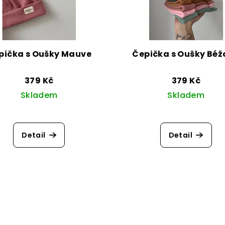
pička s Oušky Mauve
Čepička s Oušky Béž
379 Kč
379 Kč
Skladem
Skladem
Detail
Detail