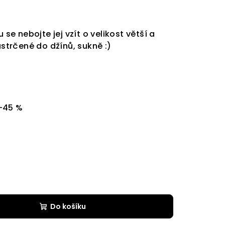
 se nebojte jej vzít o velikost větší a
astrčené do džínů, sukně :)
–45 %
Do košíku