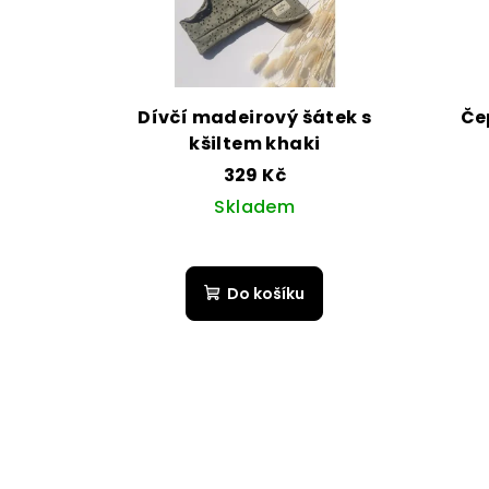
Dívčí madeirový šátek s
Če
kšiltem khaki
329 Kč
Skladem
Do košíku