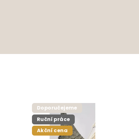
Doporučejeme
Ruční práce
Akční cena