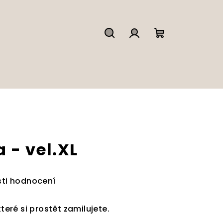
Hledat
Přihlášení
Nákupní
košík
 - vel.XL
ti hodnocení
které si prostět zamilujete.