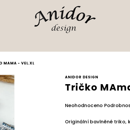
O MAMA - VEL.XL
ANIDOR DESIGN
Tričko MAma
Průměrné
Neohodnoceno
Podrobnos
hodnocení
produktu
Originální bavlněné triko, 
je