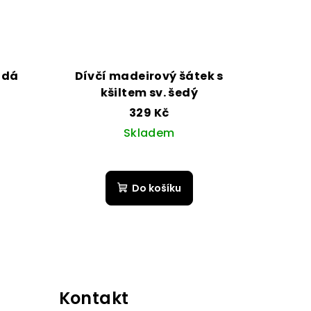
ědá
Dívčí madeirový šátek s
kšiltem sv. šedý
329 Kč
Skladem
Do košíku
Kontakt