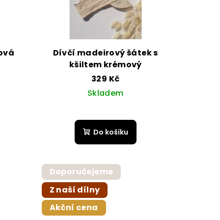
ová
Dívčí madeirový šátek s
kšiltem krémový
329 Kč
Skladem
Do košíku
Doporučejeme
Z naší dílny
Akční cena