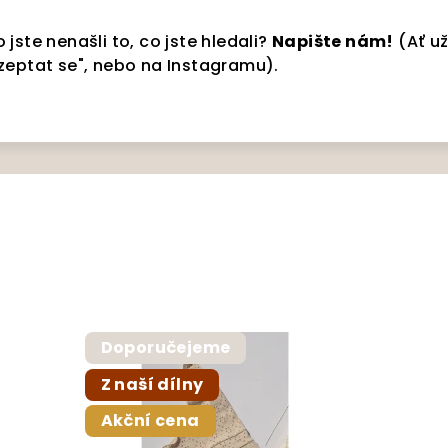
 jste nenašli to, co jste hledali?
Napište nám!
(Ať u
"zeptat se", nebo na Instagramu).
Doporučejeme
Z naší dílny
Akční cena