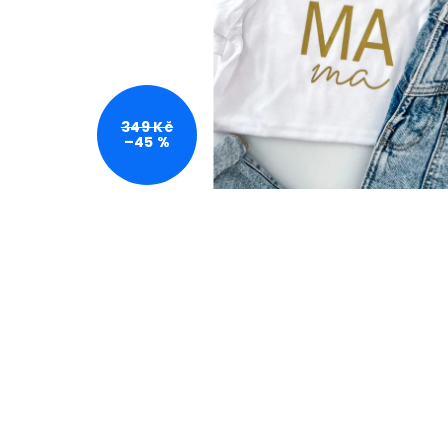
349 Kč
–45 %