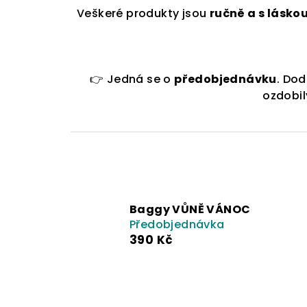
Veškeré produkty jsou
ručně a s láskou
👉 Jedná se o
předobjednávku
. Do
ozdobil
Baggy VŮNĚ VÁNOC
Předobjednávka
390 Kč