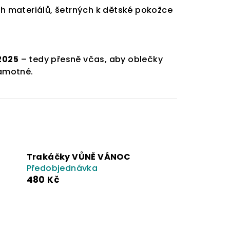
ch materiálů, šetrných k dětské pokožce
2025
– tedy přesně včas, aby oblečky
samotné.
Trakáčky VŮNĚ VÁNOC
Předobjednávka
480 Kč