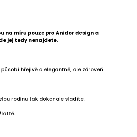
kou
na míru pouze pro Anidor design a
nde jej tedy nenajdete
.
působí hřejivě a elegantně, ale zároveň
elou rodinu tak dokonale sladíte.
latté.