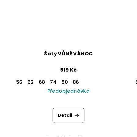
Šaty VŮNĚ VÁNOC
519 Kč
56
62
68
74
80
86
Předobjednávka
Detail