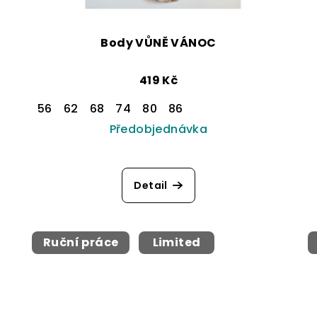
Body VŮNĚ VÁNOC
419 Kč
56
62
68
74
80
86
Předobjednávka
Detail
Ruční práce
Limited