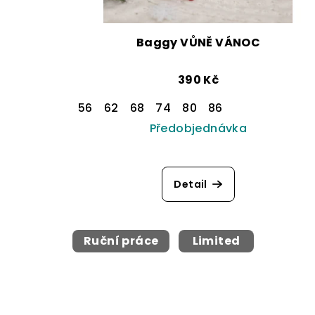
d
o
u
d
Baggy VŮNĚ VÁNOC
k
u
t
390 Kč
k
ů
56
62
68
74
80
86
t
Předobjednávka
ů
Detail
Ruční práce
Limited