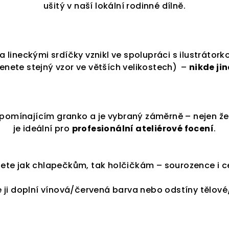
ušitý v naší lokální rodinné dílně.
 a lineckými srdíčky vznikl ve spolupráci s ilustrátor
enete stejný vzor ve větších velikostech)
–
nikde ji
omínajícím granko a je vybraný záměrně – nejen že 
je ideální pro
profesionální ateliérové focení
.
knete jak chlapečkům, tak holčičkám – sourozence i c
e ji doplní vínová/červená barva nebo odstíny tělové/