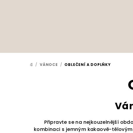
Přejít
na
obsah
/
VÁNOCE
/
OBLEČENÍ A DOPLŇKY
DOMŮ
Ván
Připravte se na nejkouzelnější obdo
kombinaci s jemným kakaově-tělovým pod