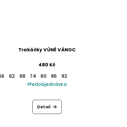
Trakáčky VŮNĚ VÁNOC
480 Kč
56
62
68
74
80
86
92
Předobjednávka
Detail