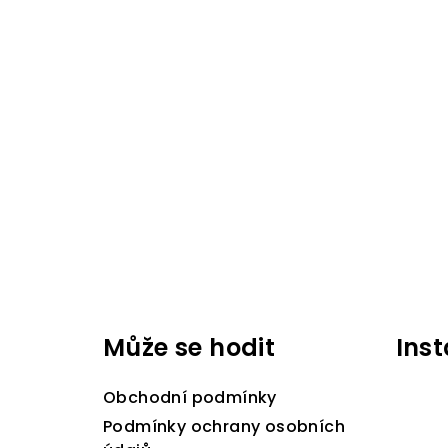
Z
á
Může se hodit
Ins
p
a
Obchodní podmínky
t
Podmínky ochrany osobních