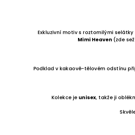
Exkluzivní motiv s roztomilými selátky
Mimi Heaven
(zde sež
Podklad v kakaově-tělovém odstínu přip
Kolekce je
unisex
, takže ji oblé
Skvěl