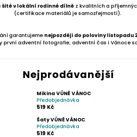
 šité v lokální rodinné dílně
z kvalitních a příjemný
(certifikace materiálů je samozřejmostí).
dání garantujeme
nejpozději do poloviny listopadu 
y první adventní fotografie, adventní čas i Vánoce 
Nejprodávanější
Mikina VŮNĚ VÁNOC
Předobjednávka
519 Kč
Šaty VŮNĚ VÁNOC
Předobjednávka
519 Kč