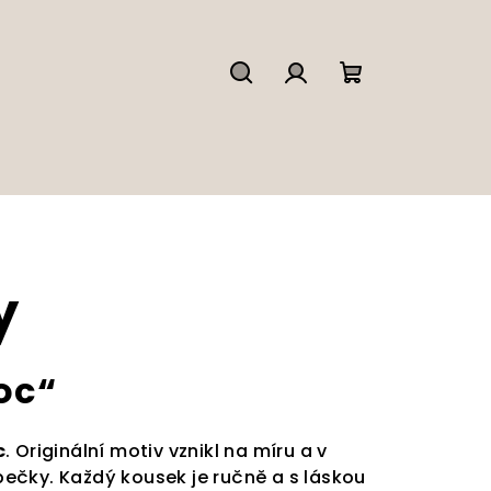
Hledat
Přihlášení
Nákupní
košík
y
noc“
c
. Originální motiv vznikl na míru a v
pečky. Každý kousek je ručně a s láskou