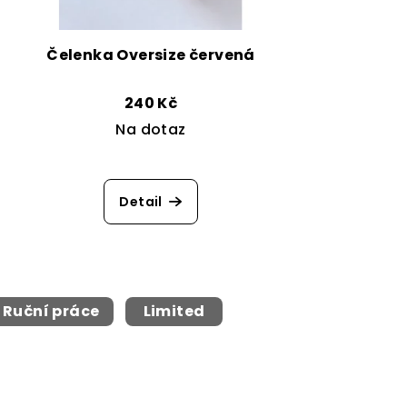
Čelenka Oversize červená
240 Kč
Na dotaz
Detail
Ruční práce
Limited