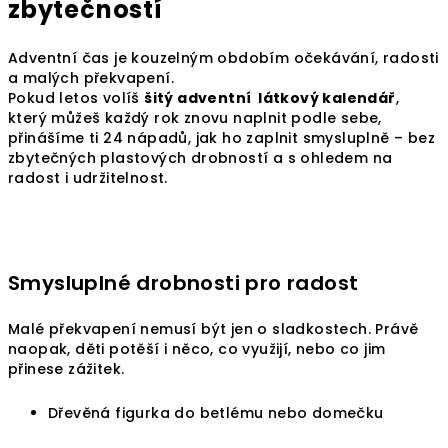
zbytečností
Adventní čas je kouzelným obdobím očekávání, radosti
a malých překvapení.
Pokud letos volíš
šitý
adventní látkový kalendář
,
který můžeš každý rok znovu naplnit podle sebe,
přinášíme ti 24 nápadů, jak ho zaplnit smysluplně – bez
zbytečných plastových drobností a s ohledem na
radost i udržitelnost.
Smysluplné drobnosti pro radost
Malé překvapení nemusí být jen o sladkostech. Právě
naopak, děti potěší i něco, co využijí, nebo co jim
přinese zážitek.
Dřevěná figurka do betlému nebo domečku