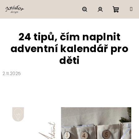
Přejít
na
obsah
Nákupn
Hledat
Přihlášení
24 tipů, čím naplnit
košík
adventní kalendář pro
děti
2.11.2025