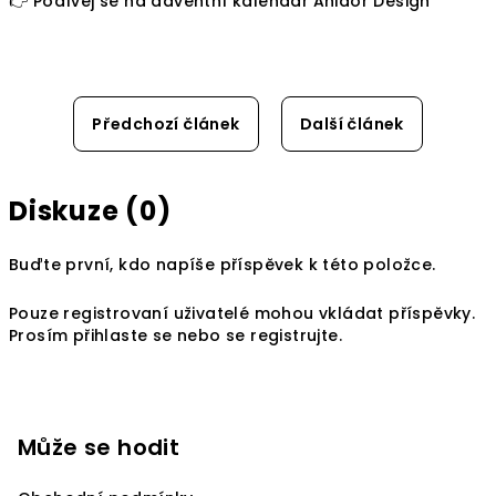
👉
Podívej se na adventní kalendář Anidor Design
Předchozí článek
Další článek
Diskuze (0)
Buďte první, kdo napíše příspěvek k této položce.
Pouze registrovaní uživatelé mohou vkládat příspěvky.
Prosím
přihlaste se
nebo se
registrujte
.
Z
á
p
Může se hodit
a