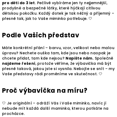
pro děti do 3 let
. Pečlivě vybíráme jen ty nejjemnější,
prodyšné a bezpečné látky, které hýčkají citlivou
dětskou pokožku. Každý dotek je tak něžný a příjemný –
přesně tak, jak to Vaše miminko potřebuje. 🤍
Podle Vašich představ
Máte konkrétní přání – barvu, vzor, velikost nebo malou
úpravu? Nechete ouška tam, kde jsou nebo naopak je
chcete přidat, tam kde nejsou?
Napište nám.
Společně
najdeme řešení
, protože věříme, že výbavička má být
přesně taková, jakou jste si vysnila. Nebojte se snít – my
Vaše představy rádi proměníme ve skutečnost. 🤍
Proč výbavička na míru?
🤍 Je originální – odráží Vás i Vaše miminko, navíc jí
nebude mít každá další maminka, kterou potkáte na
procházce.