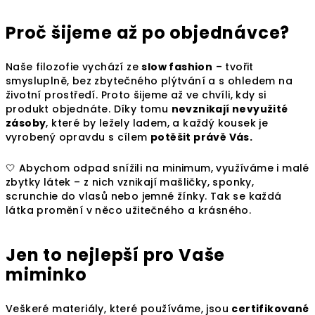
Proč šijeme až po objednávce?
Naše filozofie vychází ze
slow fashion
– tvořit
smysluplně, bez zbytečného plýtvání a s ohledem na
životní prostředí. Proto šijeme až ve chvíli, kdy si
produkt objednáte. Díky tomu
nevznikají nevyužité
zásoby
, které by ležely ladem, a každý kousek je
vyrobený opravdu s cílem
potěšit právě Vás.
🤍 Abychom odpad snížili na minimum, využíváme i malé
zbytky látek – z nich vznikají mašličky, sponky,
scrunchie do vlasů nebo jemné žínky. Tak se každá
látka promění v něco užitečného a krásného.
Jen to nejlepší pro Vaše
miminko
Veškeré materiály, které používáme, jsou
certifikované