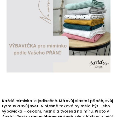
Každé miminko je jedinečné. Má svůj vlastní příběh, svůj
rytmus a svůj svět. A přesně taková by měla být i jeho
výbavička – osobní, něžná a tvořená na míru. Proto v
Anidor Design
nevyrábíme sériově
, ale s láskou a péčí,