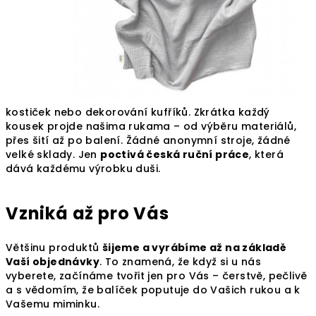
kostiček nebo dekorování kufříků. Zkrátka každý
kousek projde našima rukama – od výběru materiálů,
přes šití až po balení. Žádné anonymní stroje, žádné
velké sklady. Jen
poctivá česká ruční práce
, která
dává každému výrobku duši.
Vzniká až pro Vás
Většinu produktů
šijeme a vyrábíme až na základě
Vaší objednávky
. To znamená, že když si u nás
vyberete, začínáme tvořit jen pro Vás – čerstvě, pečlivě
a s vědomím, že balíček poputuje do Vašich rukou a k
Vašemu miminku.