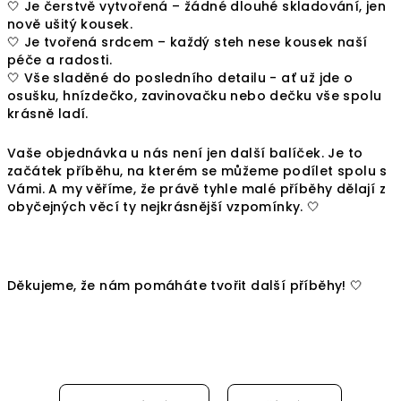
🤍 Je čerstvě vytvořená – žádné dlouhé skladování, jen
nově ušitý kousek.
🤍 Je tvořená srdcem – každý steh nese kousek naší
péče a radosti.
🤍 Vše sladěné do posledního detailu - ať už jde o
osušku, hnízdečko, zavinovačku nebo dečku vše spolu
krásně ladí.
Vaše objednávka u nás není jen další balíček. Je to
začátek příběhu, na kterém se můžeme podílet spolu s
Vámi. A my věříme, že právě tyhle malé příběhy dělají z
obyčejných věcí ty nejkrásnější vzpomínky. 🤍
Děkujeme, že nám pomáháte tvořit další příběhy! 🤍