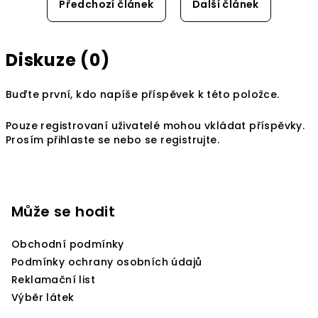
Předchozí článek
Další článek
Diskuze (0)
Buďte první, kdo napíše příspěvek k této položce.
Pouze registrovaní uživatelé mohou vkládat příspěvky.
Prosím
přihlaste se
nebo se
registrujte
.
Z
á
p
Může se hodit
a
Obchodní podmínky
t
Podmínky ochrany osobních údajů
í
Reklamační list
Výběr látek