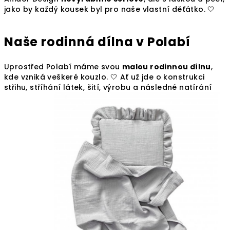
jako by každý kousek byl pro naše vlastní děťátko. 🤍
Naše rodinná dílna v Polabí
Uprostřed Polabí máme svou
malou rodinnou dílnu
,
kde vzniká veškeré kouzlo. 🤍 Ať už jde o konstrukci
střihu, stříhán
í látek, šití, výrobu a následné natírání