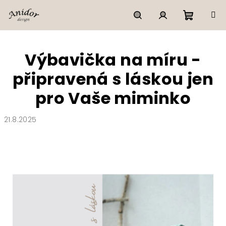
Přejít
na
obsah
Nákupn
Hledat
Přihlášení
Výbavička na míru -
košík
připravená s láskou jen
pro Vaše miminko
21.8.2025