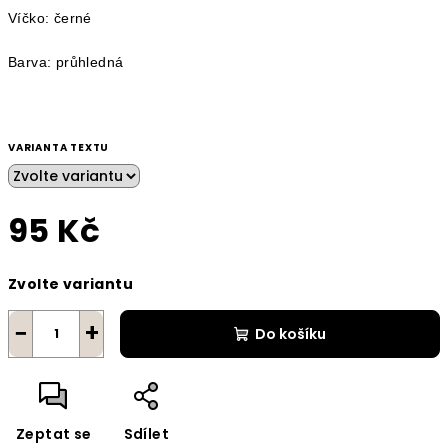
Víčko: černé
Barva: průhledná
VARIANTA TEXTU
95 Kč
Měrná
Zvolte variantu
cena:
−
+
Do košíku
Zeptat se
Sdílet