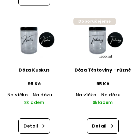
je
4,8
z
5
Doporučejeme
hvězdiček.
Dóza Kuskus
Dóza Těstoviny - různé
95 Kč
95 Kč
Na víčko
Na dózu
Na víčko
Na dózu
Skladem
Skladem
Detail
Detail