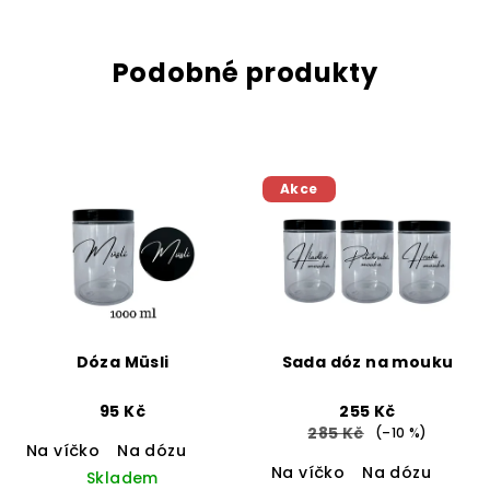
Podobné produkty
Akce
Dóza Müsli
Sada dóz na mouku
95 Kč
255 Kč
285 Kč
(–10 %)
Na víčko
Na dózu
Na víčko
Na dózu
Skladem