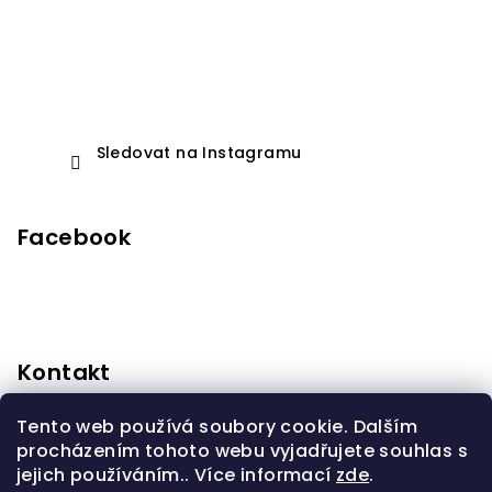
Sledovat na Instagramu
Facebook
Kontakt
anidorprodeti
@
seznam.cz
Tento web používá soubory cookie. Dalším
+420603310232
procházením tohoto webu vyjadřujete souhlas s
jejich používáním.. Více informací
zde
.