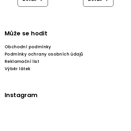
Z
á
p
Může se hodit
a
Obchodní podmínky
t
Podmínky ochrany osobních údajů
í
Reklamační list
Výběr látek
Instagram