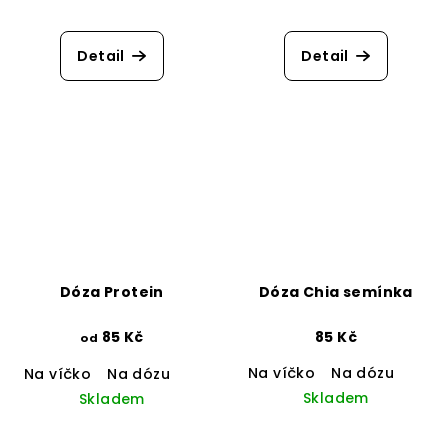
Průměrné
hodnocení
produktu
Detail
Detail
je
5,0
z
5
hvězdiček.
Dóza Protein
Dóza Chia semínka
85 Kč
85 Kč
od
Na víčko
Na dózu
Na víčko
Na dózu
Skladem
Skladem