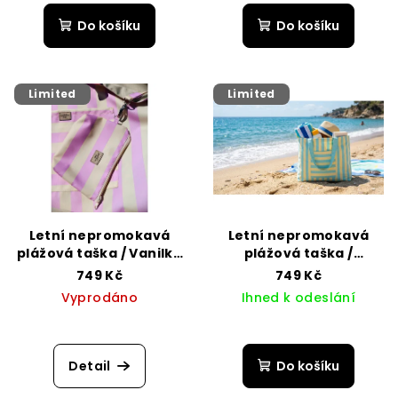
hodnocení
produktu
Do košíku
Do košíku
je
5,0
z
5
Limited
Limited
hvězdiček.
Letní nepromokavá
Letní nepromokavá
plážová taška / Vanilka
plážová taška /
- cukrová vata
pastelová žlutá -
749 Kč
749 Kč
mentolová
Vyprodáno
Ihned k odeslání
Detail
Do košíku