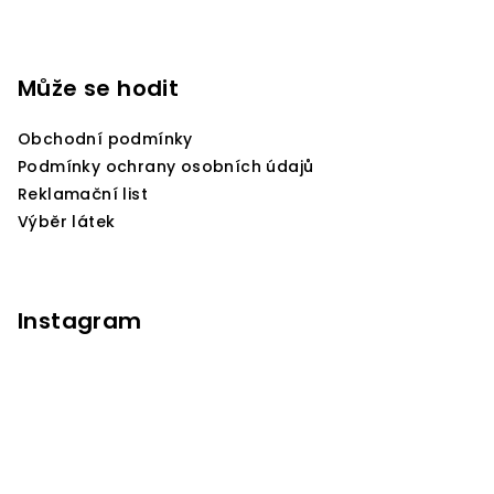
Z
á
p
Může se hodit
a
Obchodní podmínky
t
Podmínky ochrany osobních údajů
í
Reklamační list
Výběr látek
Instagram