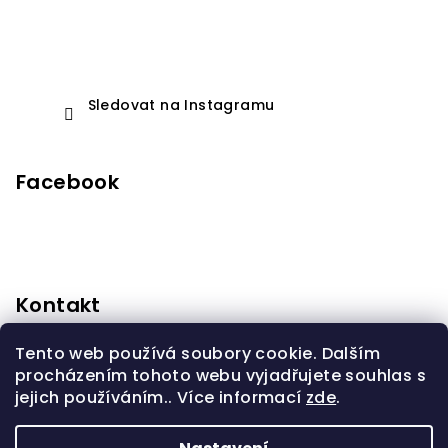
Sledovat na Instagramu
Facebook
Kontakt
anidorprodeti
@
seznam.cz
Tento web používá soubory cookie. Dalším
+420603310232
procházením tohoto webu vyjadřujete souhlas s
jejich používáním.. Více informací
zde
.