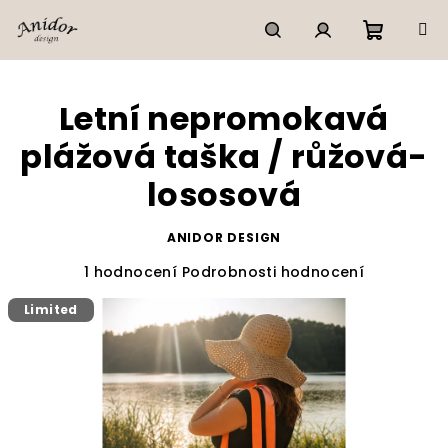
Přejít
na
obsah
Nákupn
Hledat
Přihlášení
Letní nepromokavá
košík
plážová taška / růžová-
lososová
ANIDOR DESIGN
Průměrné
1 hodnocení
Podrobnosti hodnocení
hodnocení
produktu
Limited
je
5,0
z
5
hvězdiček.