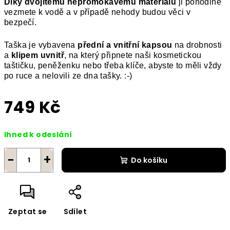
Díky dvojitému nepromokavému materiálu
ji pohodlně
vezmete k vodě a v případě nehody budou věci v
bezpečí.
Taška je vybavena
přední a vnitřní kapsou
na drobnosti
a
klipem uvnitř
, na který připnete naši kosmetickou
taštičku, peněženku nebo třeba klíče, abyste to měli vždy
po ruce a nelovili ze dna tašky. :-)
749 Kč
Měrná
Ihned k odeslání
cena:
−
+
Do košíku
Zeptat se
Sdílet