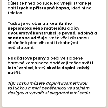
důležité hned po ruce. Na vnější straně je
další
rychle přístupná kapsa
, ideální na
telefon.
Taška je vyrobena
z kvalitního
nepromokavého materiálu
a díky
dvouvrstvé konstrukci
je
pevná, odolná
a
snadno se udržuje
. Vaše věci zůstanou
chráněné před vlhkostí i drobnými
nečistotami.
Nadčasové pruhy
a pečlivě sladěné
barevné kombinace dodávají tašce
svěží
letní vzhled
, který
skvěle doplní každý
outfit.
Tip:
Tašku můžete doplnit kosmetickou
taštičkou a mini peněženkou ve stejném
designu a vytvořit si elegantní letní sadu.