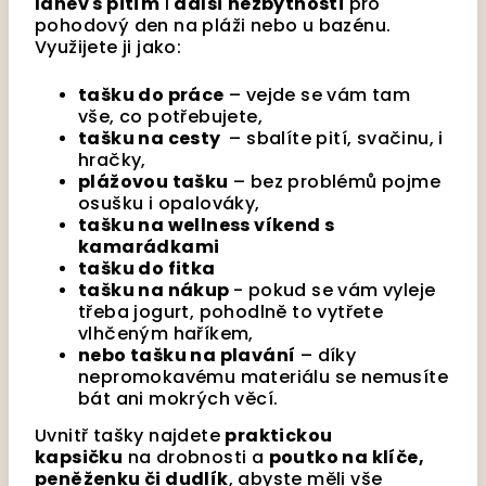
láhev s pitím
i
další nezbytnosti
pro
pohodový den na pláži nebo u bazénu.
Využijete ji jako:
tašku do práce
– vejde se vám tam
vše, co potřebujete,
tašku na cesty
– sbalíte pití, svačinu, i
hračky,
plážovou tašku
– bez problémů pojme
osušku i opalováky,
tašku na wellness víkend s
kamarádkami
tašku do fitka
tašku na nákup
- pokud se vám vyleje
třeba jogurt, pohodlně to vytřete
vlhčeným haříkem,
nebo tašku na plavání
– díky
nepromokavému materiálu se nemusíte
bát ani mokrých věcí.
Uvnitř tašky najdete
praktickou
kapsičku
na drobnosti a
poutko na klíče,
peněženku či dudlík
, abyste měli vše