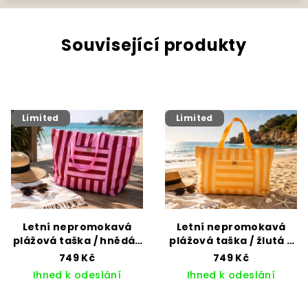
Související produkty
Limited
Limited
Letní nepromokavá
Letní nepromokavá
plážová taška / hnědá-
plážová taška / žlutá -
růžová
broskvová
749 Kč
749 Kč
Ihned k odeslání
Ihned k odeslání
Průměrné