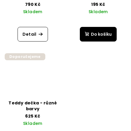
790 Kč
195 Kč
Skladem
Skladem
Průměrné
hodnocení
produktu
Detail
Do košíku
je
5,0
z
5
Doporučejeme
hvězdiček.
Teddy dečka - různé
barvy
625 Kč
Skladem