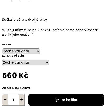
Dečka je ušita z dvojité látky.
Využít ji můžete nejen k přikrytí děťátka doma nebo v kočárku,
ale i k jeho osušení.
BARVA
LÁTKA MUŠELÍN
560 Kč
Měrná
Zvolte variantu
cena:
−
+
Do košíku