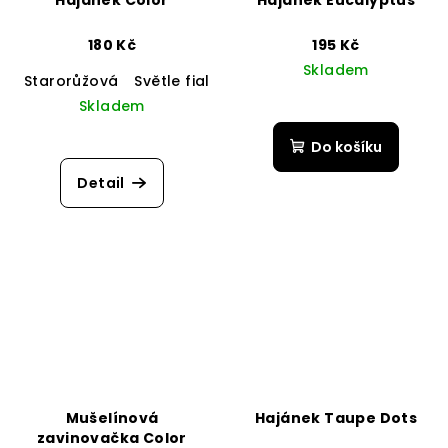
180 Kč
195 Kč
Skladem
Starorůžová
Světle fialová - BIO
Capuccino
Žlutá
Skladem
Do košíku
Detail
Mušelínová
Hajánek Taupe Dots
zavinovačka Color