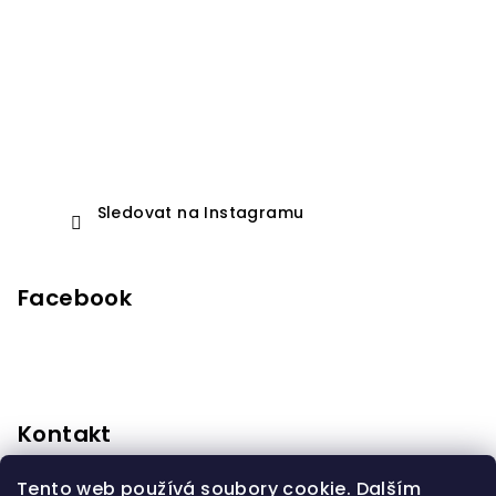
Sledovat na Instagramu
Facebook
Kontakt
anidorprodeti
@
seznam.cz
Tento web používá soubory cookie. Dalším