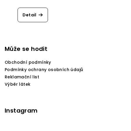
Detail
Z
á
p
Může se hodit
a
Obchodní podmínky
t
Podmínky ochrany osobních údajů
í
Reklamační list
Výběr látek
Instagram