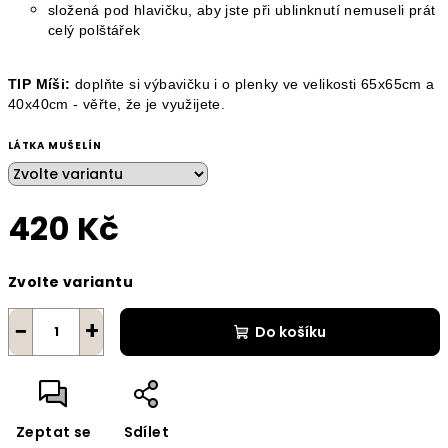
složená pod hlavičku, aby jste při ublinknutí nemuseli prát
celý polštářek
TIP Míši:
doplňte si výbavičku i o plenky ve velikosti
65x65cm
a
40x40cm
- věřte, že je využijete.
LÁTKA MUŠELÍN
420 Kč
Měrná
Zvolte variantu
cena:
−
+
Do košíku
Zeptat se
Sdílet