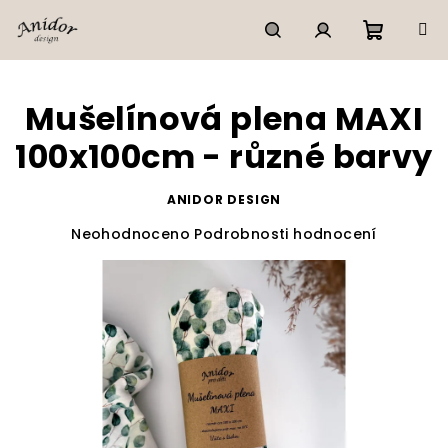
Přejít
na
obsah
Nákupn
Hledat
Přihlášení
Mušelínová plena MAXI
košík
100x100cm - různé barvy
ANIDOR DESIGN
Průměrné
Neohodnoceno
Podrobnosti hodnocení
hodnocení
produktu
je
0,0
z
5
hvězdiček.