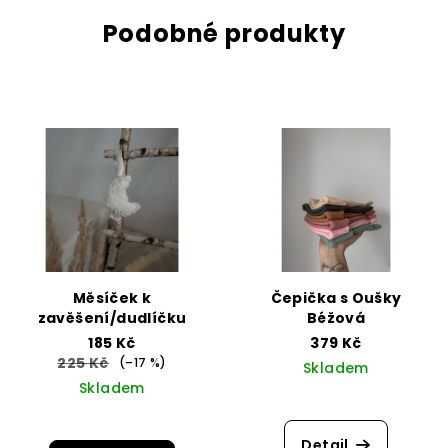
Podobné produkty
Měsíček k
Čepička s Oušky
zavěšení/dudlíčku
Béžová
185 Kč
379 Kč
225 Kč
(–17 %)
Skladem
Skladem
Detail