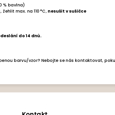
0 % bavlna)
 žehlit max. na 110 °C,
nesušit v sušičce
deslání do 14 dnů.
líbenou barvu/vzor? Nebojte se nás kontaktovat, pok
Kontakt