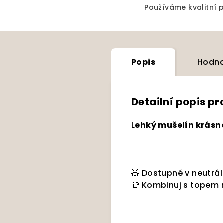
Používáme kvalitní př
Popis
Hodno
Detailní popis p
L
ehký mušelín krásně
🧸 Dostupné v neutrá
👕 Kombinuj s topem 