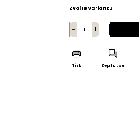
cena:
Zvolte variantu
−
+
Tisk
Zeptat se