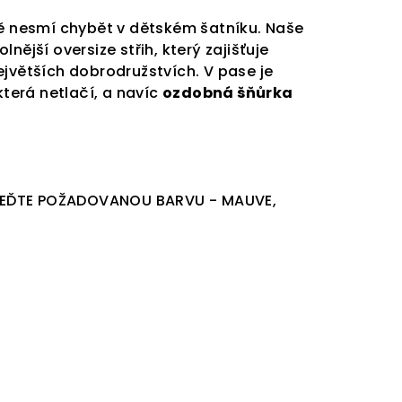
ně nesmí chybět v dětském šatníku. Naše
nější oversize střih, který zajišťuje
ejvětších dobrodružstvích. V pase je
 která netlačí, a navíc
ozdobná šňůrka
EĎTE POŽADOVANOU BARVU - MAUVE,