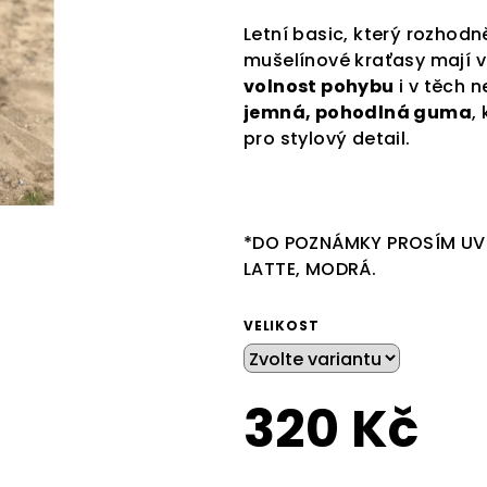
0,0
Letní basic, který rozhod
z
mušelínové kraťasy mají vol
5
volnost pohybu
i v těch n
hvězdiček.
jemná, pohodlná guma
,
pro stylový detail.
*DO POZNÁMKY PROSÍM UV
LATTE, MODRÁ.
VELIKOST
320 Kč
Měrná