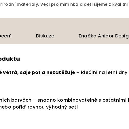
írodní materiály. Věci pro miminka a děti šijeme z kvalitní
cení
Diskuze
Značka
Anidor Desi
roduktu
 větrá, saje pot a nezatěžuje
– ideální na letní dny
lních barvách – snadno kombinovatelné s ostatními 
nebo pořiď rovnou výhodný set!