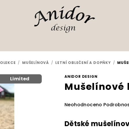
OLEKCE
/
MUŠELÍNOVÁ
/
LETNÍ OBLEČENÍ A DOPŇKY
/
MUŠE
ANIDOR DESIGN
Limited
Mušelínové 
Průměrné
Neohodnoceno
Podrobnos
hodnocení
produktu
Dětské mušelínov
je