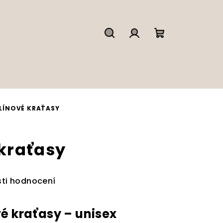
Hledat
Přihlášení
Nákupní
košík
LÍNOVÉ KRAŤASY
kraťasy
ti hodnocení
é kraťasy – unisex