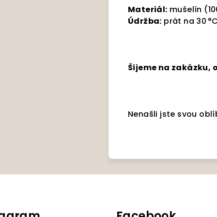
Materiál:
mušelín (10
Údržba:
prát na 30 °C,
Šijeme na zakázku, o
Nenašli jste svou ob
tagram
Facebook