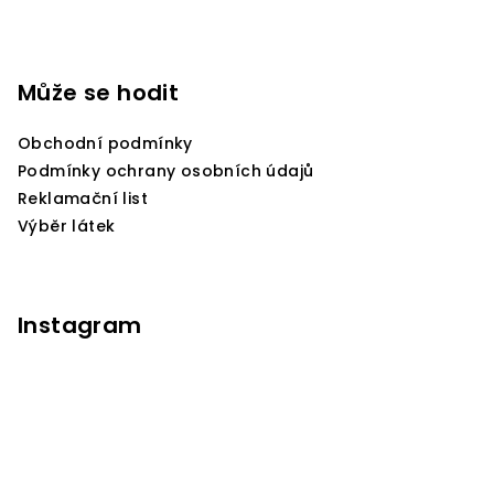
5,0
Z
z
5
á
hvězdiček.
p
Může se hodit
a
Obchodní podmínky
t
Podmínky ochrany osobních údajů
í
Reklamační list
Výběr látek
Instagram