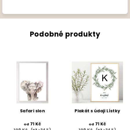
Podobné produkty
Safari slon
Plakát s údaji Lístky
71 Kč
71 Kč
od
od
(až –34 %)
(až –34 %)