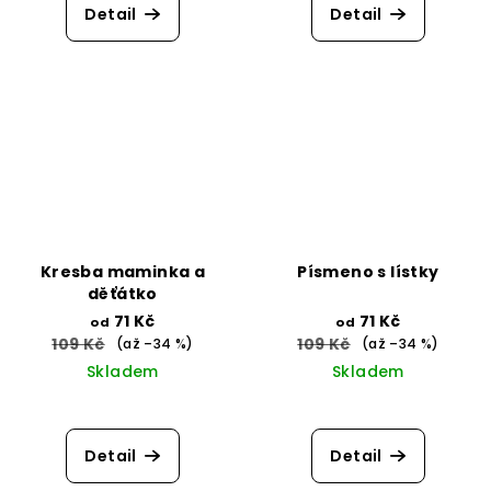
Detail
Detail
Kresba maminka a
Písmeno s lístky
děťátko
71 Kč
71 Kč
od
od
109 Kč
109 Kč
(až –34 %)
(až –34 %)
Skladem
Skladem
Průměrné
hodnocení
produktu
Detail
Detail
je