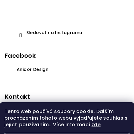
Sledovat na Instagramu
Facebook
Anidor Design
Kontakt
anidorprodeti
@
seznam.cz
Tento web používá soubory cookie. Dalším
+420603310232
procházením tohoto webu vyjadřujete souhlas s
jejich používáním.. Více informací
zde
.