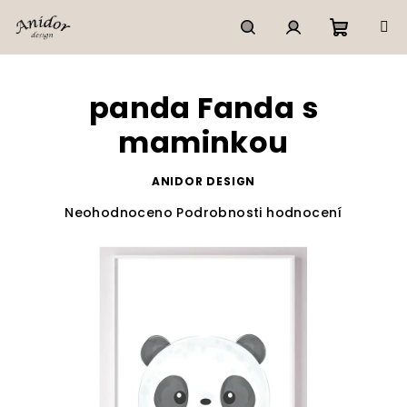
Přejít
na
obsah
Nákupn
Hledat
Přihlášení
panda Fanda s
košík
maminkou
ANIDOR DESIGN
Průměrné
Neohodnoceno
Podrobnosti hodnocení
hodnocení
produktu
je
0,0
z
5
hvězdiček.