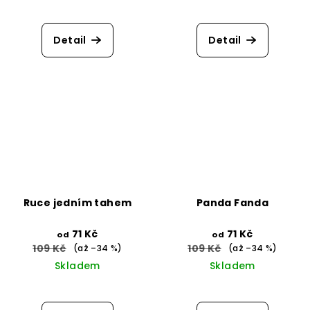
Průměrné
hodnocení
produktu
Detail
Detail
je
5,0
z
5
hvězdiček.
Ruce jedním tahem
Panda Fanda
71 Kč
71 Kč
od
od
109 Kč
109 Kč
(až –34 %)
(až –34 %)
Skladem
Skladem