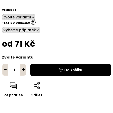
VELIKOST
?
TEXT DO OBRÁZKU
od
71 Kč
Měrná
Zvolte variantu
cena:
−
+
Do košíku
Zeptat se
Sdílet