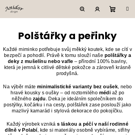
Přejít
na
obsah
Nákupn
Hledat
Přihlášení
Polštářky a peřinky
košík
Každé miminko potřebuje svůj měkký koutek, kde se cítí v
bezpečí a pohodlí. Právě k tomu slouží naše
polštářky a
deky z mušelínu nebo vafle
– přírodní 100% bavlny,
která je jemná k citlivé dětské pokožce a zároveň krásně
prodyšná.
Na výběr máte
minimalistické varianty bez oušek
, nebo
hravé kousky s oušky – od roztomilého
médi
až po
něžného
zajdu
. Deka je ideálním společníkem do
postýlky, kočárku i na cesty, polštářek zase poslouží jako
mazlivý kamarád i stylová dekorace do pokojíčku.
Každý výrobek vzniká
s láskou a péčí v naší rodinné
dílně v Polabí
, kde si materiály osobně vybíráme, střihy