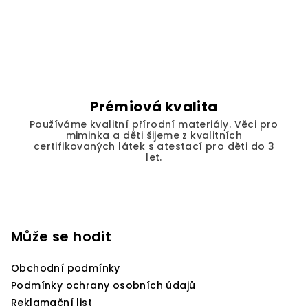
Prémiová kvalita
Používáme kvalitní přírodní materiály. Věci pro
miminka a děti šijeme z kvalitních
certifikovaných látek s atestací pro děti do 3
let.
Z
á
p
Může se hodit
a
Obchodní podmínky
t
Podmínky ochrany osobních údajů
í
Reklamační list