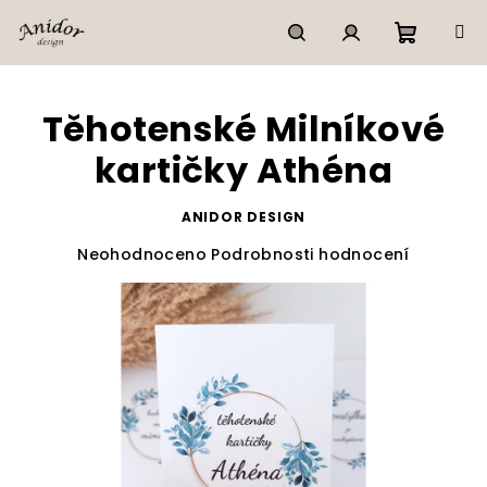
Přejít
na
obsah
Nákupn
Hledat
Přihlášení
Těhotenské Milníkové
košík
kartičky Athéna
ANIDOR DESIGN
Průměrné
Neohodnoceno
Podrobnosti hodnocení
hodnocení
produktu
je
0,0
z
5
hvězdiček.