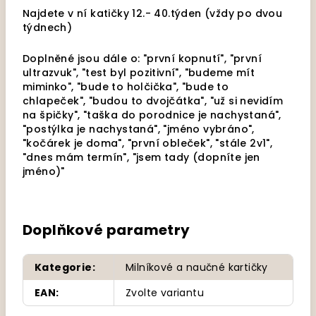
Najdete v ní katičky 12.- 40.týden (vždy po dvou
týdnech)
Doplněné jsou dále o: "první kopnutí", "první
ultrazvuk", "test byl pozitivní", "budeme mít
miminko", "bude to holčička", "bude to
chlapeček", "budou to dvojčátka", "už si nevidím
na špičky", "taška do porodnice je nachystaná",
"postýlka je nachystaná", "jméno vybráno",
"kočárek je doma", "první obleček", "stále 2v1",
"dnes mám termín", "jsem tady (dopníte jen
jméno)"
Doplňkové parametry
Kategorie
:
Milníkové a naučné kartičky
EAN
:
Zvolte variantu