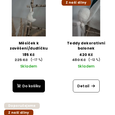
Z naší dílny
Měsíček k
Teddy dekorativní
zavěšení/dudlíčku
balonek
185 Kč
420 Kč
225 Kč
480 Kč
(–17 %)
(–12 %)
Skladem
Skladem
Do košíku
Detail
Doporučejeme
Z naší dílny