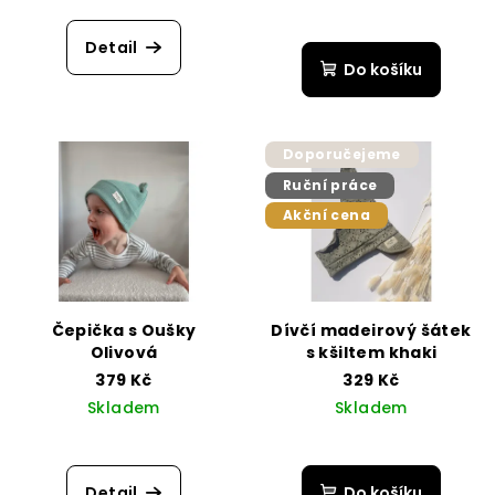
Detail
Do košíku
Doporučejeme
Ruční práce
Akční cena
Čepička s Oušky
Dívčí madeirový šátek
Olivová
s kšiltem khaki
379 Kč
329 Kč
Skladem
Skladem
Detail
Do košíku