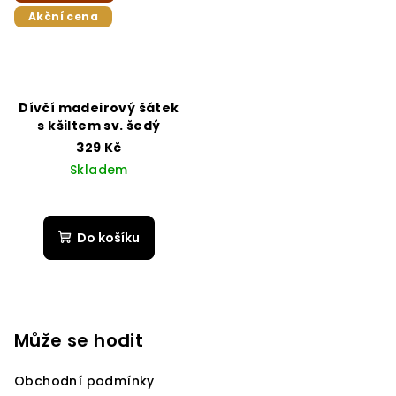
Akční cena
Dívčí madeirový šátek
s kšiltem sv. šedý
329 Kč
Skladem
Do košíku
Z
á
p
Může se hodit
a
Obchodní podmínky
t