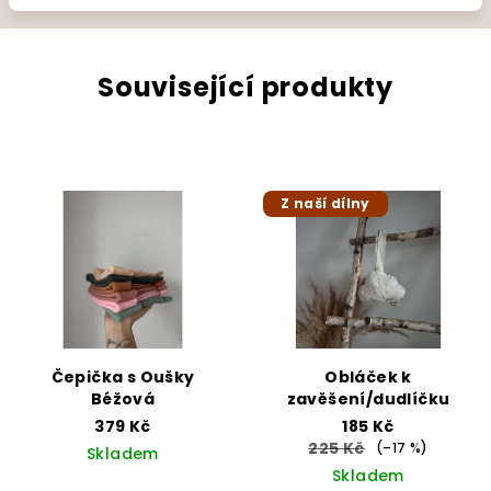
Související produkty
Z naší dílny
Čepička s Oušky
Obláček k
Béžová
zavěšení/dudlíčku
379 Kč
185 Kč
225 Kč
(–17 %)
Skladem
Skladem