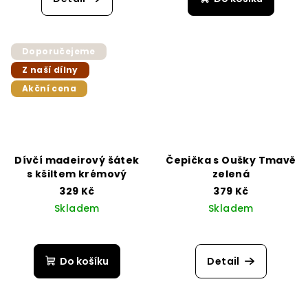
Doporučejeme
Z naší dílny
Akční cena
Dívčí madeirový šátek
Čepička s Oušky Tmavě
s kšiltem krémový
zelená
329 Kč
379 Kč
Skladem
Skladem
Do košíku
Detail