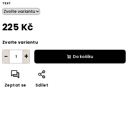
TEXT
225 Kč
Měrná
Zvolte variantu
cena:
−
+
Do košíku
Zeptat se
Sdílet