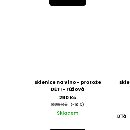
je
5,0
z
5
hvězdiček.
sklenice na víno - protože
skle
DĚTI - růžová
290 Kč
325 Kč
(–10 %)
Skladem
Bílá