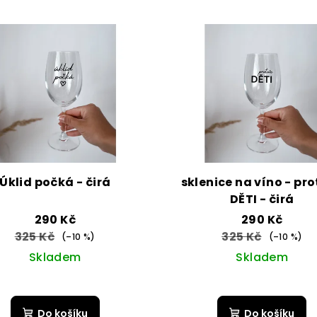
Úklid počká - čirá
sklenice na víno - pr
DĚTI - čirá
290 Kč
290 Kč
325 Kč
325 Kč
(–10 %)
(–10 %)
Skladem
Skladem
Do košíku
Do košíku