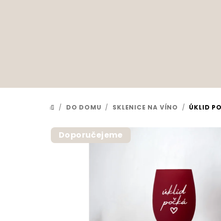
Přejít
na
obsah
/
DO DOMU
/
SKLENICE NA VÍNO
/
ÚKLID P
DOMŮ
Doporučejeme