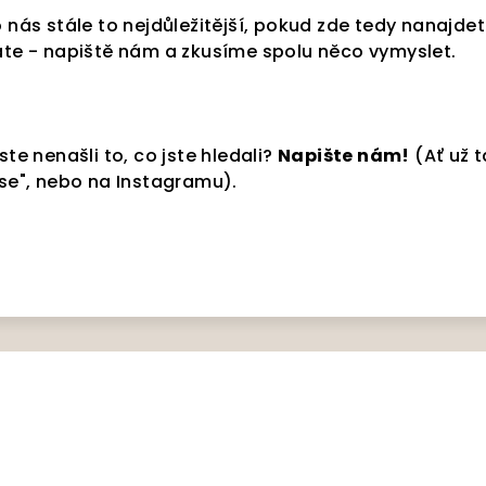
o nás stále to nejdůležitější, pokud zde tedy nanajde
dáte - napiště nám a zkusíme spolu něco vymyslet.
ste nenašli to, co jste hledali?
Napište nám!
(Ať už 
 se", nebo na Instagramu).