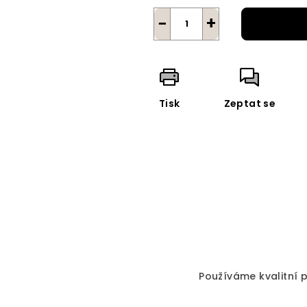
−
+
Tisk
Zeptat se
Používáme kvalitní př