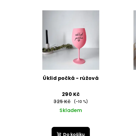
Úklid počká - růžová
290 Kč
325 Kč
(–10 %)
Skladem
Průměrné
hodnocení
Do košíku
produktu