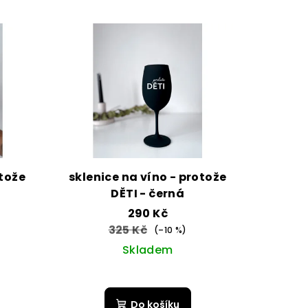
otože
sklenice na víno - protože
DĚTI - černá
290 Kč
325 Kč
(–10 %)
Skladem
Průměrné
hodnocení
Do košíku
produktu