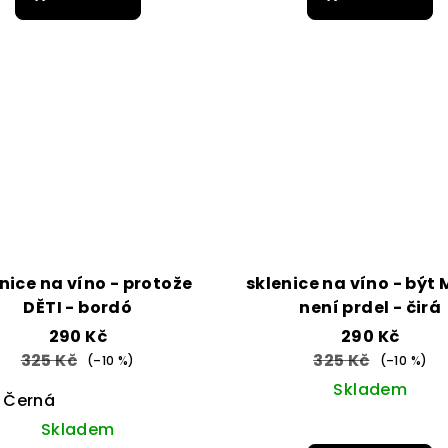
nice na víno - protože
sklenice na víno - bý
DĚTI - bordó
není prdel - čirá
290 Kč
290 Kč
325 Kč
325 Kč
(–10 %)
(–10 %)
Skladem
Černá
Skladem