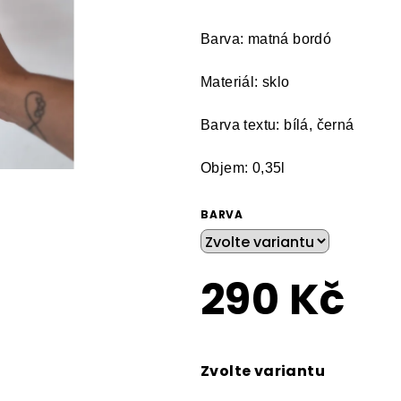
z
5
Barva: matná bordó
hvězdiček.
Materiál: sklo
Barva textu: bílá, černá
Objem: 0,35l
BARVA
290 Kč
Měrná
cena:
Zvolte variantu