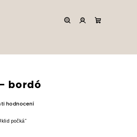
Hledat
Přihlášení
Nákupní
košík
 - bordó
ti hodnocení
Úklid počká"