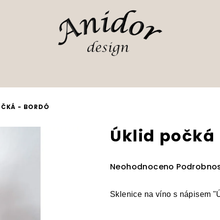
OČKÁ - BORDÓ
Úklid počká
Průměrné
Neohodnoceno
Podrobnos
hodnocení
produktu
Sklenice na víno s nápisem "
je
0,0