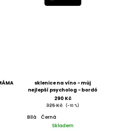
je
5,0
z
5
hvězdiček.
t MÁMA
sklenice na víno - můj
nejlepší psycholog - bordó
290 Kč
325 Kč
(–10 %)
Bílá
Černá
Skladem