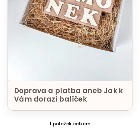
Doprava a platba aneb Jak k
Vám dorazí balíček
1
položek celkem
O
v
Z