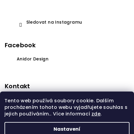
Sledovat na Instagramu
Facebook
Anidor Design
Kontakt
anidorprodeti
@
seznam.cz
Tento web používá soubory cookie. Dalším
+420603310232
procházením tohoto webu vyjadřujete souhlas s
jejich používáním.. Více informací
zde
.
Nastavení